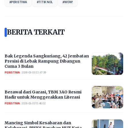
#
PERISTIWA
#
TITIK NOL
#
WOW!
BERITA TERKAIT
Bak Legenda Sangkuriang, 42 Jembatan
Presisi di Lebak Rampung Dibangun
Cuma 3 Bulan
PERISTIWA
•
2026-08-03 22:47:39
Berawal dari Garasi, TBM 3AO Resmi
Hadir untuk Menggerakkan Literasi
PERISTIWA
•
2026-08-03 15:46:02
Mancing Simbol Kesabaran dan
Kolaborasi, PWKS Rayakan HUT Kota