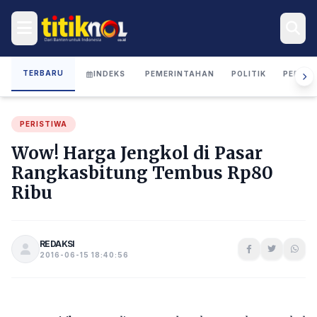
TERBARU
INDEKS
PEMERINTAHAN
POLITIK
PERIST
PERISTIWA
Wow! Harga Jengkol di Pasar
Rangkasbitung Tembus Rp80
Ribu
REDAKSI
2016-06-15 18:40:56