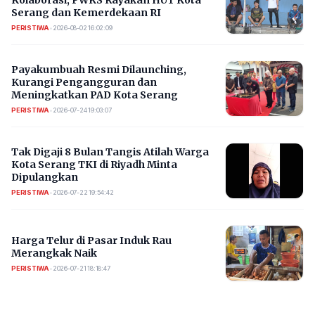
Serang dan Kemerdekaan RI
PERISTIWA
•
2026-08-02 16:02:09
Payakumbuah Resmi Dilaunching,
Kurangi Pengangguran dan
Meningkatkan PAD Kota Serang
PERISTIWA
•
2026-07-24 19:03:07
​Tak Digaji 8 Bulan Tangis Atilah Warga
Kota Serang TKI di Riyadh Minta
Dipulangkan
PERISTIWA
•
2026-07-22 19:54:42
Harga Telur di Pasar Induk Rau
Merangkak Naik
PERISTIWA
•
2026-07-21 18:18:47