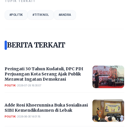
TOPIK TERKAIT
#
POLITIK
#
TITIK NOL
#
ANDRA
BERITA TERKAIT
Peringati 30 Tahun Kudatuli, DPC PDI
Perjuangan Kota Serang Ajak Publik
Merawat Ingatan Demokrasi
POLITIK
•
2026-07-28 16:30:07
Adde Rosi Khoerunnisa Buka Sosialisasi
SIBI Kemendikdasmen di Lebak
POLITIK
•
2026-06-30 14:01:18