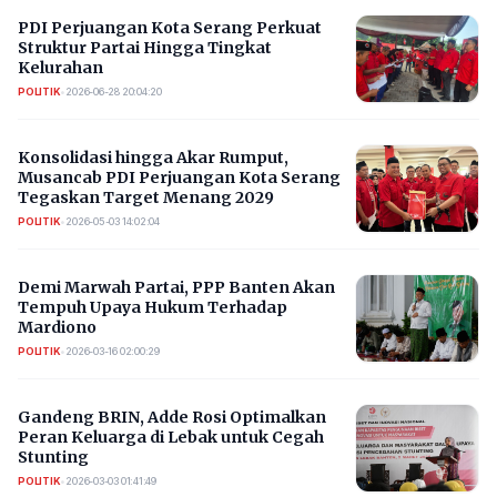
PDI Perjuangan Kota Serang Perkuat
Struktur Partai Hingga Tingkat
Kelurahan
POLITIK
•
2026-06-28 20:04:20
Konsolidasi hingga Akar Rumput,
Musancab PDI Perjuangan Kota Serang
Tegaskan Target Menang 2029
POLITIK
•
2026-05-03 14:02:04
Demi Marwah Partai, PPP Banten Akan
Tempuh Upaya Hukum Terhadap
Mardiono
POLITIK
•
2026-03-16 02:00:29
Gandeng BRIN, Adde Rosi Optimalkan
Peran Keluarga di Lebak untuk Cegah
Stunting
POLITIK
•
2026-03-03 01:41:49