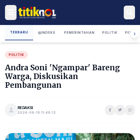
TERBARU
INDEKS
PEMERINTAHAN
POLITIK
PERIST
POLITIK
Andra Soni 'Ngampar' Bareng
Warga, Diskusikan
Pembangunan
REDAKSI
2024-06-15 11:48:12