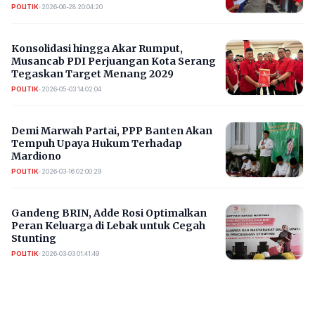
POLITIK
•
2026-06-28 20:04:20
Konsolidasi hingga Akar Rumput,
Musancab PDI Perjuangan Kota Serang
Tegaskan Target Menang 2029
POLITIK
•
2026-05-03 14:02:04
Demi Marwah Partai, PPP Banten Akan
Tempuh Upaya Hukum Terhadap
Mardiono
POLITIK
•
2026-03-16 02:00:29
Gandeng BRIN, Adde Rosi Optimalkan
Peran Keluarga di Lebak untuk Cegah
Stunting
POLITIK
•
2026-03-03 01:41:49