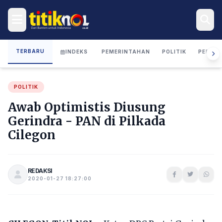
TERBARU
INDEKS
PEMERINTAHAN
POLITIK
PERIST
POLITIK
Awab Optimistis Diusung
Gerindra - PAN di Pilkada
Cilegon
REDAKSI
2020-01-27 18:27:00