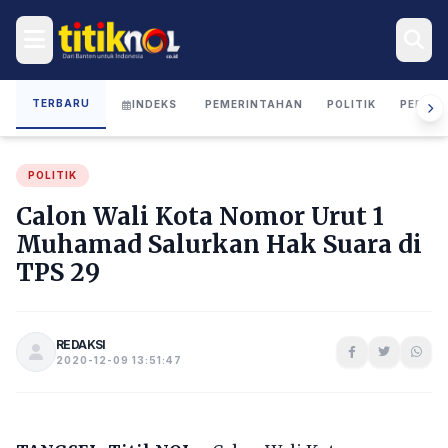
TERBARU
INDEKS
PEMERINTAHAN
POLITIK
PERIST
POLITIK
Calon Wali Kota Nomor Urut 1
Muhamad Salurkan Hak Suara di
TPS 29
REDAKSI
2020-12-09 13:51:47