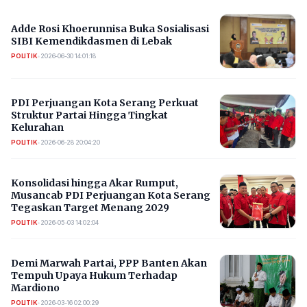
Adde Rosi Khoerunnisa Buka Sosialisasi
SIBI Kemendikdasmen di Lebak
POLITIK
•
2026-06-30 14:01:18
PDI Perjuangan Kota Serang Perkuat
Struktur Partai Hingga Tingkat
Kelurahan
POLITIK
•
2026-06-28 20:04:20
Konsolidasi hingga Akar Rumput,
Musancab PDI Perjuangan Kota Serang
Tegaskan Target Menang 2029
POLITIK
•
2026-05-03 14:02:04
Demi Marwah Partai, PPP Banten Akan
Tempuh Upaya Hukum Terhadap
Mardiono
POLITIK
•
2026-03-16 02:00:29