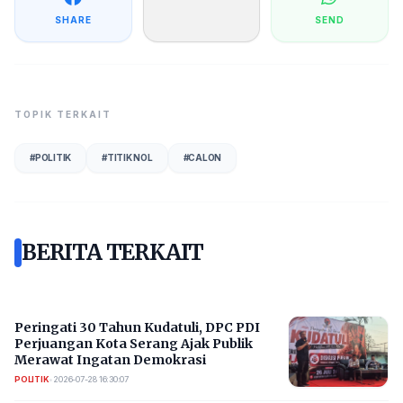
SHARE
SEND
TOPIK TERKAIT
#
POLITIK
#
TITIK NOL
#
CALON
BERITA TERKAIT
Peringati 30 Tahun Kudatuli, DPC PDI
Perjuangan Kota Serang Ajak Publik
Merawat Ingatan Demokrasi
POLITIK
•
2026-07-28 16:30:07