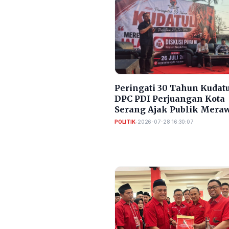
Peringati 30 Tahun Kudatu
DPC PDI Perjuangan Kota
Serang Ajak Publik Mera
Ingatan Demokrasi
POLITIK
•
2026-07-28 16:30:07