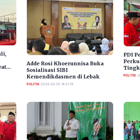
li,
PDI P
Perkua
Adde Rosi Khoerunnisa Buka
wat
Tingk
Sosialisasi SIBI
POLITIK
•
2
Kemendikdasmen di Lebak
POLITIK
•
2026-06-30 14:01:18