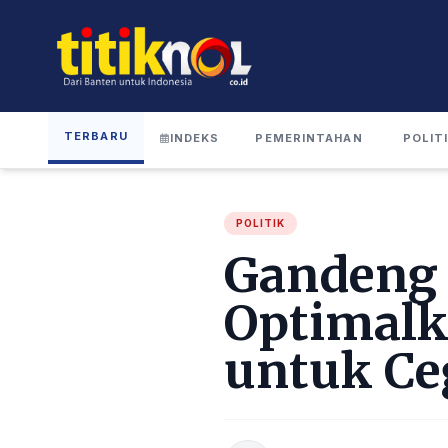
TERBARU
INDEKS
PEMERINTAHAN
POLIT
POLITIK
Gandeng 
Optimalk
untuk Ce