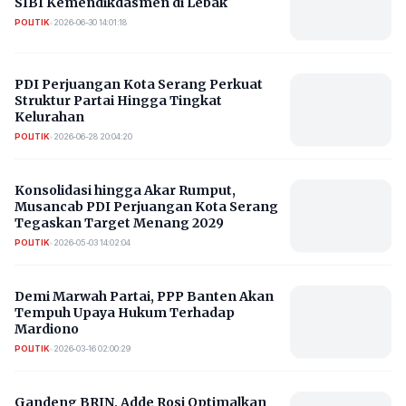
SIBI Kemendikdasmen di Lebak
POLITIK
•
2026-06-30 14:01:18
PDI Perjuangan Kota Serang Perkuat
Struktur Partai Hingga Tingkat
Kelurahan
POLITIK
•
2026-06-28 20:04:20
Konsolidasi hingga Akar Rumput,
Musancab PDI Perjuangan Kota Serang
Tegaskan Target Menang 2029
POLITIK
•
2026-05-03 14:02:04
Demi Marwah Partai, PPP Banten Akan
Tempuh Upaya Hukum Terhadap
Mardiono
POLITIK
•
2026-03-16 02:00:29
Gandeng BRIN, Adde Rosi Optimalkan