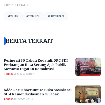
TOPIK TERKAIT
#
POLITIK
#
TITIK NOL
#
PARTISIPASI
BERITA TERKAIT
Peringati 30 Tahun Kudatuli, DPC PDI
Perjuangan Kota Serang Ajak Publik
Merawat Ingatan Demokrasi
POLITIK
•
2026-07-28 16:30:07
Adde Rosi Khoerunnisa Buka Sosialisasi
SIBI Kemendikdasmen di Lebak
POLITIK
•
2026-06-30 14:01:18