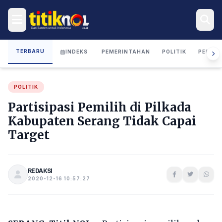
TERBARU
INDEKS
PEMERINTAHAN
POLITIK
PERIST
POLITIK
Partisipasi Pemilih di Pilkada
Kabupaten Serang Tidak Capai
Target
REDAKSI
2020-12-16 10:57:27