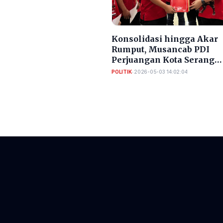
Konsolidasi hingga Akar
Rumput, Musancab PDI
Perjuangan Kota Serang
Tegaskan Target Menang
POLITIK
•
2026-05-03 14:02:04