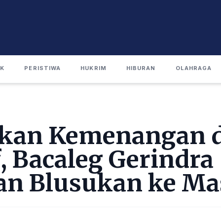
IK
PERISTIWA
HUKRIM
HIBURAN
OLAHRAGA
kan Kemenangan d
f, Bacaleg Gerindra
an Blusukan ke Ma