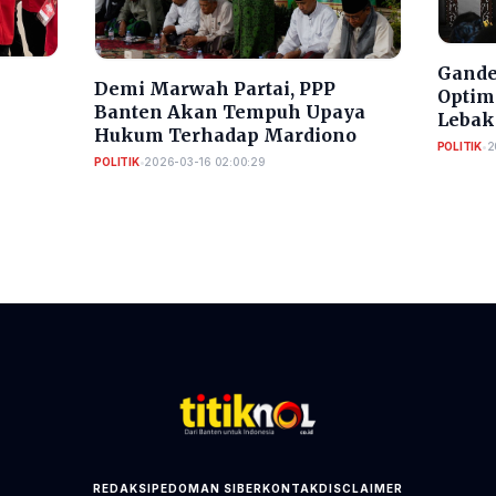
Gande
Demi Marwah Partai, PPP
Optim
Banten Akan Tempuh Upaya
Lebak
Hukum Terhadap Mardiono
POLITIK
•
2
 2029
POLITIK
•
2026-03-16 02:00:29
REDAKSI
PEDOMAN SIBER
KONTAK
DISCLAIMER