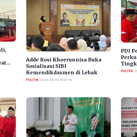
li,
PDI P
Perkua
Adde Rosi Khoerunnisa Buka
wat
Tingk
Sosialisasi SIBI
POLITIK
•
2
Kemendikdasmen di Lebak
POLITIK
•
2026-06-30 14:01:18