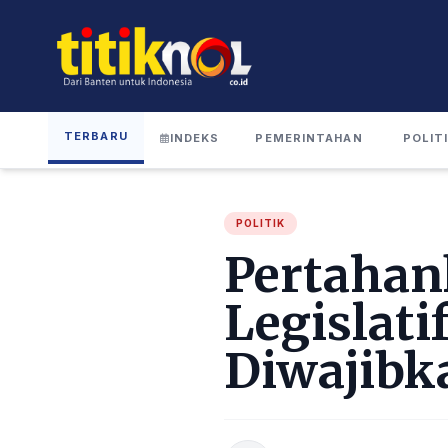
TERBARU
INDEKS
PEMERINTAHAN
POLIT
POLITIK
Pertahan
Legislati
Diwajibk