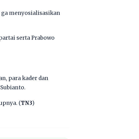
g ga menyosialisasikan
artai serta Prabowo
n, para kader dan
Subianto.
upnya. (
TN3
)