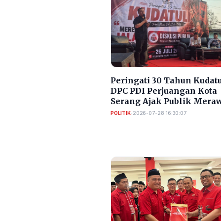
Peringati 30 Tahun Kudatu
DPC PDI Perjuangan Kota
Serang Ajak Publik Mera
Ingatan Demokrasi
POLITIK
•
2026-07-28 16:30:07