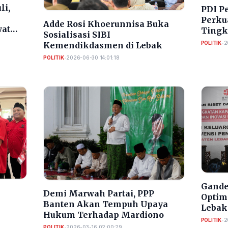
li,
PDI P
Perkua
Adde Rosi Khoerunnisa Buka
wat
Tingk
Sosialisasi SIBI
POLITIK
•
2
Kemendikdasmen di Lebak
POLITIK
•
2026-06-30 14:01:18
Gande
Demi Marwah Partai, PPP
Optim
Banten Akan Tempuh Upaya
Lebak
Hukum Terhadap Mardiono
POLITIK
•
2
 2029
POLITIK
•
2026-03-16 02:00:29