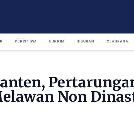
IK
PERISTIWA
HUKRIM
HIBURAN
OLAHRAGA
Banten, Pertarunga
Melawan Non Dinas