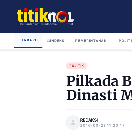
TERBARU
INDEKS
PEMERINTAHAN
POLIT
POLITIK
Pilkada 
Dinasti 
REDAKSI
2016-09-23 11:20:17