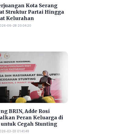
erjuangan Kota Serang
t Struktur Partai Hingga
at Kelurahan
026-06-28 20:04:20
ng BRIN, Adde Rosi
alkan Peran Keluarga di
 untuk Cegah Stunting
026-03-03 01:41:49