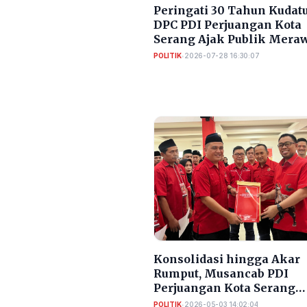
Peringati 30 Tahun Kudatu
DPC PDI Perjuangan Kota
Serang Ajak Publik Mera
Ingatan Demokrasi
POLITIK
•
2026-07-28 16:30:07
Konsolidasi hingga Akar
Rumput, Musancab PDI
Perjuangan Kota Serang
Tegaskan Target Menang
POLITIK
•
2026-05-03 14:02:04