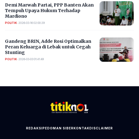
Demi Marwah Partai, PPP Banten Akan
Tempuh Upaya Hukum Terhadap
Mardiono
POLITIK
•
2026-03-16 02:00:29
Gandeng BRIN, Adde Rosi Optimalkan
Peran Keluarga di Lebak untuk Cegah
Stunting
POLITIK
•
2026-03-03 01:41:49
REDAKSI
PEDOMAN SIBER
KONTAK
DISCLAIMER