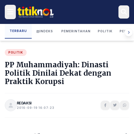
TERBARU
INDEKS
PEMERINTAHAN
POLITIK
PERIST
POLITIK
PP Muhammadiyah: Dinasti
Politik Dinilai Dekat dengan
Praktik Korupsi
REDAKSI
2016-09-19 16:07:23