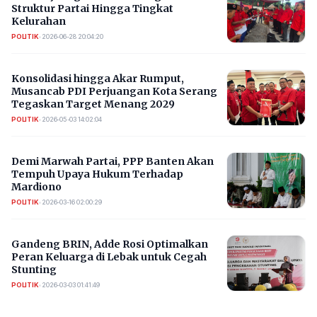
Struktur Partai Hingga Tingkat
Kelurahan
POLITIK
•
2026-06-28 20:04:20
Konsolidasi hingga Akar Rumput,
Musancab PDI Perjuangan Kota Serang
Tegaskan Target Menang 2029
POLITIK
•
2026-05-03 14:02:04
Demi Marwah Partai, PPP Banten Akan
Tempuh Upaya Hukum Terhadap
Mardiono
POLITIK
•
2026-03-16 02:00:29
Gandeng BRIN, Adde Rosi Optimalkan
Peran Keluarga di Lebak untuk Cegah
Stunting
POLITIK
•
2026-03-03 01:41:49