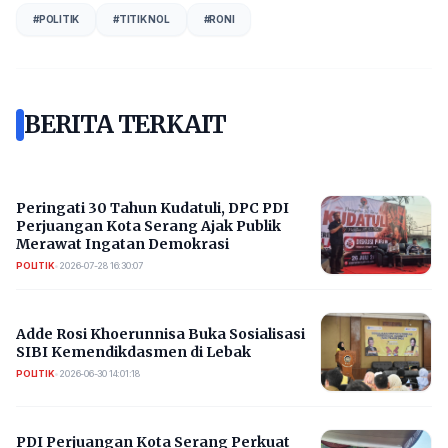
#
POLITIK
#
TITIK NOL
#
RONI
BERITA TERKAIT
Peringati 30 Tahun Kudatuli, DPC PDI
Perjuangan Kota Serang Ajak Publik
Merawat Ingatan Demokrasi
POLITIK
•
2026-07-28 16:30:07
Adde Rosi Khoerunnisa Buka Sosialisasi
SIBI Kemendikdasmen di Lebak
POLITIK
•
2026-06-30 14:01:18
PDI Perjuangan Kota Serang Perkuat