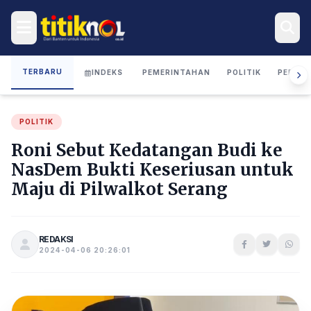
TERBARU
INDEKS
PEMERINTAHAN
POLITIK
PERIST
POLITIK
Roni Sebut Kedatangan Budi ke
NasDem Bukti Keseriusan untuk
Maju di Pilwalkot Serang
REDAKSI
2024-04-06 20:26:01