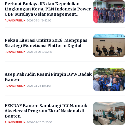
Perkuat Budaya K3 dan Kepedulian
Lingkungan Kerja, PLN Indonesia Power
UBP Suralaya Gelar Management
Walkdown
RUANG PUBLIK
•
2026-05-31 19:45:05
Pekan Literasi Untirta 2026: Mengupas
Strategi Monetisasi Platform Digital
RUANG PUBLIK
•
2026-05-09 20:42:15
Asep Pahrudin Resmi Pimpin DPW Badak
Banten
RUANG PUBLIK
•
2026-04-25 18:44:04
FEKRAF Banten Sambangi ICCN: untuk
Akselerasi Program Ekraf Nasional di
Banten
RUANG PUBLIK
•
2026-02-25 10:20:36