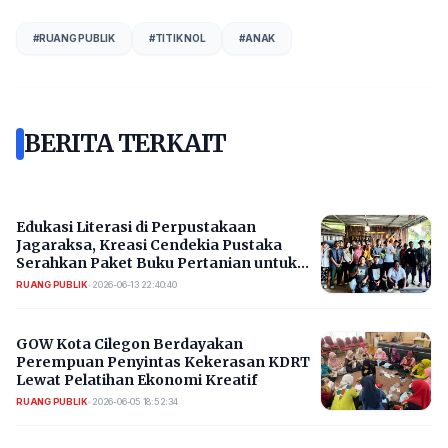
#
RUANG PUBLIK
#
TITIK NOL
#
ANAK
BERITA TERKAIT
Edukasi Literasi di Perpustakaan
Jagaraksa, Kreasi Cendekia Pustaka
Serahkan Paket Buku Pertanian untuk
Petani
RUANG PUBLIK
•
2026-06-13 22:40:40
GOW Kota Cilegon Berdayakan
Perempuan Penyintas Kekerasan KDRT
Lewat Pelatihan Ekonomi Kreatif
RUANG PUBLIK
•
2026-06-05 18:52:34