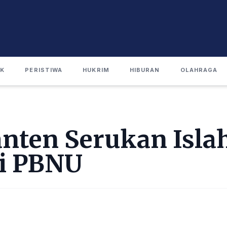
IK
PERISTIWA
HUKRIM
HIBURAN
OLAHRAGA
ten Serukan Islah
di PBNU