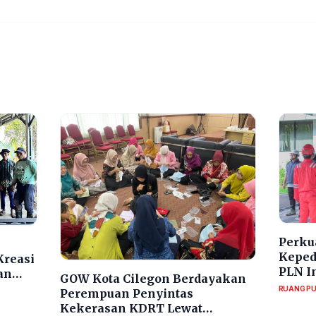
Perku
Keped
Kreasi
PLN I
an
GOW Kota Cilegon Berdayakan
Sural
uk
RUANG PU
Perempuan Penyintas
Walk
Kekerasan KDRT Lewat