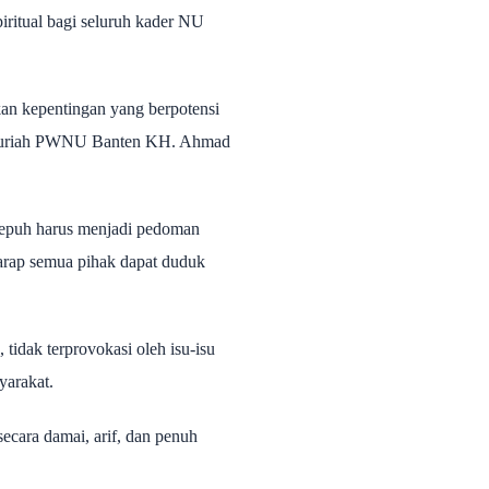
piritual bagi seluruh kader NU
n kepentingan yang berpotensi
 Syuriah PWNU Banten KH. Ahmad
sepuh harus menjadi pedoman
arap semua pihak dapat duduk
idak terprovokasi oleh isu-isu
yarakat.
ecara damai, arif, dan penuh