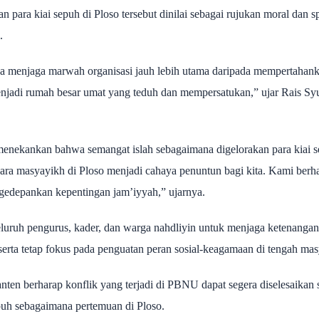
 para kiai sepuh di Ploso tersebut dinilai sebagai rujukan moral dan s
.
njaga marwah organisasi jauh lebih utama daripada mempertahanka
enjadi rumah besar umat yang teduh dan mempersatukan,” ujar Rais
nekankan bahwa semangat islah sebagaimana digelorakan para kiai 
ra masyayikh di Ploso menjadi cahaya penuntun bagi kita. Kami berh
edepankan kepentingan jam’iyyah,” ujarnya.
uh pengurus, kader, dan warga nahdliyin untuk menjaga ketenangan, t
erta tetap fokus pada penguatan peran sosial-keagamaan di tengah mas
en berharap konflik yang terjadi di PBNU dapat segera diselesaikan s
epuh sebagaimana pertemuan di Ploso.