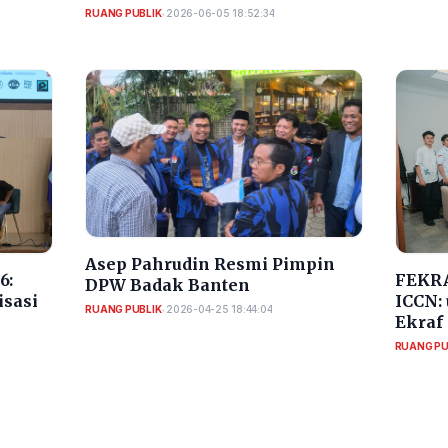
Pelatihan Ekonomi Kreatif
RUANG PUBLIK
•
2026-06-05 18:52:34
Asep Pahrudin Resmi Pimpin
6:
FEKRA
DPW Badak Banten
isasi
ICCN:
RUANG PUBLIK
•
2026-04-25 18:44:04
Ekraf
RUANG PU