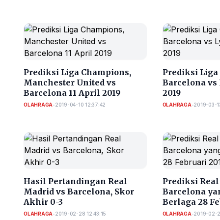
Prediksi Liga Champions,
Prediksi Lig
Manchester United vs
Barcelona vs 
Barcelona 11 April 2019
2019
OLAHRAGA
•
2019-04-10 12:37:42
OLAHRAGA
•
2019-03-1
Hasil Pertandingan Real
Prediksi Real
Madrid vs Barcelona, Skor
Barcelona ya
Akhir 0-3
Berlaga 28 Fe
OLAHRAGA
•
2019-02-28 12:43:15
OLAHRAGA
•
2019-02-2