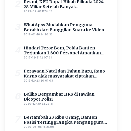
2
Resmi, KPU Dapat Hibah Pilkada 2024
28 Miliar Setelah Banyak
Pemangkasan
2023-09-01 11:54:15
3
WhatApss Mudahkan Pengguna
Beralih dari Panggilan Suara ke Video
2018-01-10 14:20:32
4
Hindari Teror Bom, Polda Banten
Terjunkan 1.600 Personel Amankan
Natal dan Tahun Baru
2017-12-21 12:07:31
5
Perayaan Natal dan Tahun Baru, Rano
Karno ajak masyarakat ciptakan
suasana kondusif
2015-12-23 20:01:03
6
Baliho Bergambar HRS di Jawilan
Dicopot Polisi
2020-12-30 22:23:31
7
Bertambah 23 Ribu Orang, Banten
Posisi Tertinggi Angka Pengangguran
Nasional
2020-05-05 15:21:00