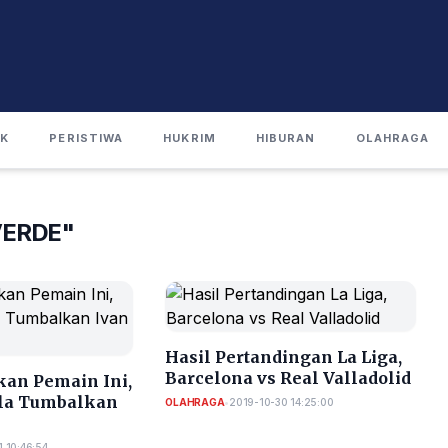
IK
PERISTIWA
HUKRIM
HIBURAN
OLAHRAGA
VERDE"
Hasil Pertandingan La Liga,
Barcelona vs Real Valladolid
an Pemain Ini,
ela Tumbalkan
OLAHRAGA
•
2019-10-30 14:25:00
 10:46:54