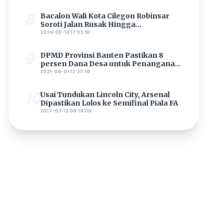
8
Bacalon Wali Kota Cilegon Robinsar
Soroti Jalan Rusak Hingga
Pengangguran Tinggi
2024-05-14 17:53:10
9
DPMD Provinsi Banten Pastikan 8
persen Dana Desa untuk Penanganan
Covid-19
2021-09-01 12:37:19
10
Usai Tundukan Lincoln City, Arsenal
Dipastikan Lolos ke Semifinal Piala FA
2017-03-12 09:14:00