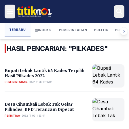
TERBARU
INDEKS
PEMERINTAHAN
POLITIK
PERIST
HASIL PENCARIAN: "PILKADES"
Bupati Lebak Lantik 64 Kades Terpilih
Hasil Pilkades 2022
PEMERINTAHAN
•
2022-11-30 12:18:08
Desa Cihambali Lebak Tak Gelar
Pilkades, BPD Terancam Dipecat
PERISTIWA
•
2022-11-09 11:35:44