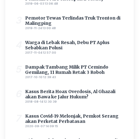
2019-06-03 13:06:48
3
Pemotor Tewas Terlindas Truk Tronton di
Malingping
2019-11-24 13:00:48
4
Warga di Lebak Resah, Debu PT Aplus
Sebabkan Polusi
2017-11-04 12:57:00
5
Dampak Tambang Milik PT Cemindo
Gemilang, 11 Rumah Retak 3 Roboh
2017-10-10 12:39:43
6
Kasus Berita Hoax Overdosis, Al Ghazali
akan Bawa ke Jalur Hukum?
2018-08-14 12:30:39
7
Kasus Covid-19 Melonjak, Pemkot Serang
akan Perketat Perbatasan
2020-09-07 14:09:15