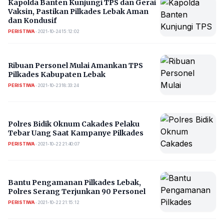
Kapolda Banten Kunjungi TPS dan Gerai
Vaksin, Pastikan Pilkades Lebak Aman
dan Kondusif
PERISTIWA
•
2021-10-24 15:12:02
Ribuan Personel Mulai Amankan TPS
Pilkades Kabupaten Lebak
PERISTIWA
•
2021-10-23 18:33:24
Polres Bidik Oknum Cakades Pelaku
Tebar Uang Saat Kampanye Pilkades
PERISTIWA
•
2021-10-22 21:40:07
Bantu Pengamanan Pilkades Lebak,
Polres Serang Terjunkan 90 Personel
PERISTIWA
•
2021-10-22 21:15:12