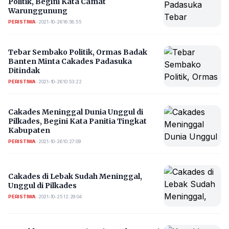
Politik, Begini Kata Camat
Warunggunung
PERISTIWA
•
2021-10-26 16:58:55
Tebar Sembako Politik, Ormas Badak
Banten Minta Cakades Padasuka
Ditindak
PERISTIWA
•
2021-10-26 10:53:22
Cakades Meninggal Dunia Unggul di
Pilkades, Begini Kata Panitia Tingkat
Kabupaten
PERISTIWA
•
2021-10-26 10:27:09
Cakades di Lebak Sudah Meninggal,
Unggul di Pilkades
PERISTIWA
•
2021-10-25 12:29:04