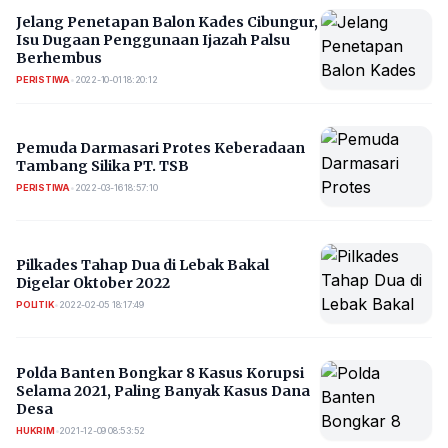
Jelang Penetapan Balon Kades Cibungur,
Isu Dugaan Penggunaan Ijazah Palsu
Berhembus
PERISTIWA
•
2022-10-01 18:20:12
Pemuda Darmasari Protes Keberadaan
Tambang Silika PT. TSB
PERISTIWA
•
2022-03-16 18:57:10
Pilkades Tahap Dua di Lebak Bakal
Digelar Oktober 2022
POLITIK
•
2022-02-05 18:17:49
Polda Banten Bongkar 8 Kasus Korupsi
Selama 2021, Paling Banyak Kasus Dana
Desa
HUKRIM
•
2021-12-09 08:53:52