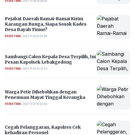
PERISTIWA
•
2021-11-08 19:56:00
Pejabat Daerah Ramai-Ramai Kirim
Karangan Bunga, Siapa Sosok Kades
Desa Bayah Timur?
PERISTIWA
•
2021-11-03 21:01:49
Sambangi Calon Kepala Desa Terpilih, Ini
Pesan Kapolsek Lebakgedong
PERISTIWA
•
2021-11-02 10:31:53
Warga Petir Dihebohkan dengan
Penemuan Mayat Tinggal Kerangka
PERISTIWA
•
2021-11-01 14:20:50
Cegah Pelanggaran, Kapolres Cek
kehadiran Personel