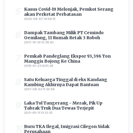
5
Kasus Covid-19 Melonjak, Pemkot Serang
akan Perketat Perbatasan
2020-09-07 14:09:15
6
Dampak Tambang Milik PT Cemindo
Gemilang, 11 Rumah Retak 3 Roboh
2017-10-10 12:39:43
7
Pemkab Pandeglang Ekspor 93,396 Ton
Manggis Bojong Ke China
2019-01-23 14:51:28
8
Satu Keluarga Tinggal di eks Kandang
Kambing Akhirnya Dapat Bantuan
2017-08-02 11:30:58
9
Laka Tol Tangerang - Merak, Pik Up
Tabrak Truk Dua Tewas Terjepit
2021-05-11 13:22:25
10
Buru TKA Ilegal, Imigrasi Cilegon Sidak
Perusahaan