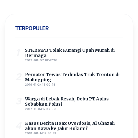
TERPOPULER
1
STKBMPB Tolak Kurangi Upah Murah di
Dermaga
2017-08-07 18:47:16
2
Pemotor Tewas Terlindas Truk Tronton di
Malingping
2019-11-24 13:00:48
3
Warga di Lebak Resah, Debu PT Aplus
Sebabkan Polusi
2017-11-04 12:57:00
4
Kasus Berita Hoax Overdosis, Al Ghazali
akan Bawa ke Jalur Hukum?
2018-08-14 12:30:39