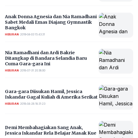
Anak Donna Agnesia dan Nia Ramadhani
Sabet Medali Emas Diajang Gymnastik
Bangkok
HIBURAN
•
2019-04-03 15:43:31
Nia Ramadhani dan Ardi Bakrie
Ditangkap di Bandara Selandia Baru
Cuma Gara-gara Ini
HIBURAN
•
2018-07-31 20:38:00
Gara-gara Diisukan Hamil, Jessica
Iskandar Gagal Kuliah di Amerika Serikat
HIBURAN
•
2018-04-28 18:31:23
Demi Membahagiakan Sang Anak,
Jessica Iskandar Rela Belajar Masak Kue