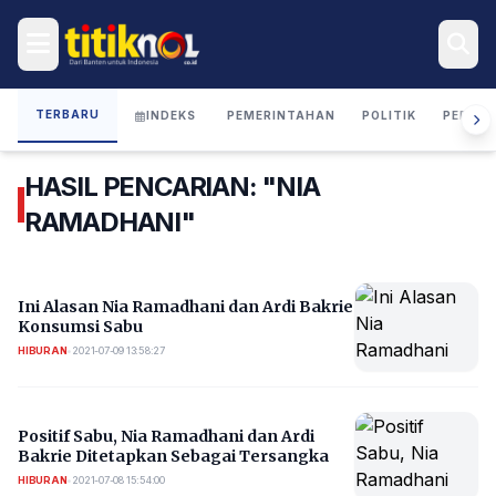
TERBARU
INDEKS
PEMERINTAHAN
POLITIK
PERIST
HASIL PENCARIAN: "NIA
RAMADHANI"
Ini Alasan Nia Ramadhani dan Ardi Bakrie
Konsumsi Sabu
HIBURAN
•
2021-07-09 13:58:27
Positif Sabu, Nia Ramadhani dan Ardi
Bakrie Ditetapkan Sebagai Tersangka
HIBURAN
•
2021-07-08 15:54:00