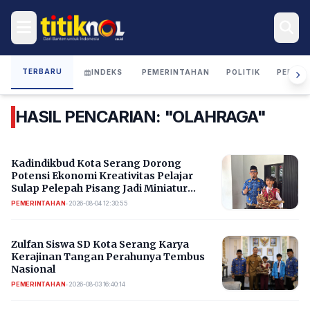
TERBARU
INDEKS
PEMERINTAHAN
POLITIK
PERIST
HASIL PENCARIAN: "OLAHRAGA"
Kadindikbud Kota Serang Dorong
Potensi Ekonomi Kreativitas Pelajar
Sulap Pelepah Pisang Jadi Miniatur
Perahu
PEMERINTAHAN
•
2026-08-04 12:30:55
Zulfan Siswa SD Kota Serang Karya
Kerajinan Tangan Perahunya Tembus
Nasional
PEMERINTAHAN
•
2026-08-03 16:40:14