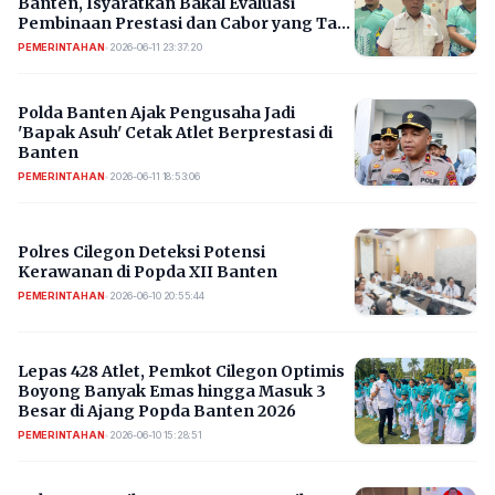
Banten, Isyaratkan Bakal Evaluasi
Pembinaan Prestasi dan Cabor yang Tak
Berprestasi
PEMERINTAHAN
•
2026-06-11 23:37:20
Polda Banten Ajak Pengusaha Jadi
'Bapak Asuh' Cetak Atlet Berprestasi di
Banten
PEMERINTAHAN
•
2026-06-11 18:53:06
Polres Cilegon Deteksi Potensi
Kerawanan di Popda XII Banten
PEMERINTAHAN
•
2026-06-10 20:55:44
Lepas 428 Atlet, Pemkot Cilegon Optimis
Boyong Banyak Emas hingga Masuk 3
Besar di Ajang Popda Banten 2026
PEMERINTAHAN
•
2026-06-10 15:28:51