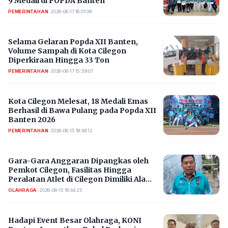
9 Medali di POPDA Banten
PEMERINTAHAN
•
2026-06-17 16:01:09
Selama Gelaran Popda XII Banten,
Volume Sampah di Kota Cilegon
Diperkiraan Hingga 33 Ton
PEMERINTAHAN
•
2026-06-17 15:59:07
Kota Cilegon Melesat, 18 Medali Emas
Berhasil di Bawa Pulang pada Popda XII
Banten 2026
PEMERINTAHAN
•
2026-06-15 19:49:12
Gara-Gara Anggaran Dipangkas oleh
Pemkot Cilegon, Fasilitas Hingga
Peralatan Atlet di Cilegon Dimiliki Ala
Kadarnya
OLAHRAGA
•
2026-06-15 19:44:25
Hadapi Event Besar Olahraga, KONI