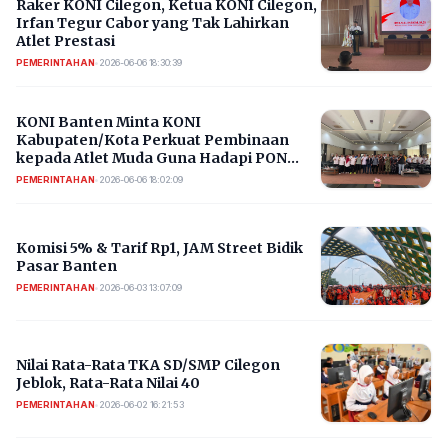
Raker KONI Cilegon, Ketua KONI Cilegon,
Irfan Tegur Cabor yang Tak Lahirkan
Atlet Prestasi
PEMERINTAHAN
•
2026-06-06 18:30:39
KONI Banten Minta KONI
Kabupaten/Kota Perkuat Pembinaan
kepada Atlet Muda Guna Hadapi PON
2032 di Provinsi Banten
PEMERINTAHAN
•
2026-06-06 18:02:09
Komisi 5% & Tarif Rp1, JAM Street Bidik
Pasar Banten
PEMERINTAHAN
•
2026-06-03 13:07:09
Nilai Rata-Rata TKA SD/SMP Cilegon
Jeblok, Rata-Rata Nilai 40
PEMERINTAHAN
•
2026-06-02 16:21:53