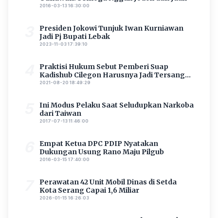
2016-03-13 16:30:00
3
Presiden Jokowi Tunjuk Iwan Kurniawan
Jadi Pj Bupati Lebak
2023-11-03 17:39:10
4
Praktisi Hukum Sebut Pemberi Suap
Kadishub Cilegon Harusnya Jadi Tersangka
Utama
2021-08-20 18:49:29
5
Ini Modus Pelaku Saat Seludupkan Narkoba
dari Taiwan
2017-07-13 11:46:00
6
Empat Ketua DPC PDIP Nyatakan
Dukungan Usung Rano Maju Pilgub
2016-03-15 17:40:00
7
Perawatan 42 Unit Mobil Dinas di Setda
Kota Serang Capai 1,6 Miliar
2026-01-15 16:26:03