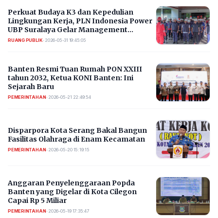
Perkuat Budaya K3 dan Kepedulian
Lingkungan Kerja, PLN Indonesia Power
UBP Suralaya Gelar Management
Walkdown
RUANG PUBLIK
•
2026-05-31 19:45:05
Banten Resmi Tuan Rumah PON XXIII
tahun 2032, Ketua KONI Banten: Ini
Sejarah Baru
PEMERINTAHAN
•
2026-05-21 22:49:54
Disparpora Kota Serang Bakal Bangun
Fasilitas Olahraga di Enam Kecamatan
PEMERINTAHAN
•
2026-05-20 15:19:15
Anggaran Penyelenggaraan Popda
Banten yang Digelar di Kota Cilegon
Capai Rp 5 Miliar
PEMERINTAHAN
•
2026-05-19 17:35:47