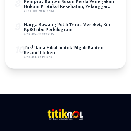
8
Pemprov Banten Susun Perda Penegakan
Hukum Protokol Kesehatan, Pelanggar
Bisa Dipenjara
2020-09-29 12:27:55
9
Harga Bawang Putih Terus Meroket, Kini
Rp80 ribu Perkilogram
2019-05-08 18:19:35
10
Tok! Dana Hibah untuk Pilgub Banten
Resmi Diteken
2016-04-27 13:12:12