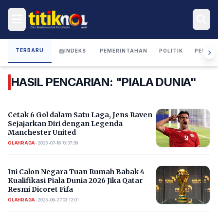
TERBARU
INDEKS
PEMERINTAHAN
POLITIK
PERIST
HASIL PENCARIAN: "PIALA DUNIA"
Cetak 6 Gol dalam Satu Laga, Jens Raven
Sejajarkan Diri dengan Legenda
Manchester United
OLAHRAGA
•
2025-07-16 10:37:39
Ini Calon Negara Tuan Rumah Babak 4
Kualifikasi Piala Dunia 2026 Jika Qatar
Resmi Dicoret Fifa
OLAHRAGA
•
2025-06-27 09:12:01