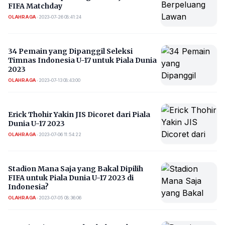
FIFA Matchday
OLAHRAGA
•
2023-07-26 08:41:24
34 Pemain yang Dipanggil Seleksi
Timnas Indonesia U-17 untuk Piala Dunia
2023
OLAHRAGA
•
2023-07-13 08:43:00
Erick Thohir Yakin JIS Dicoret dari Piala
Dunia U-17 2023
OLAHRAGA
•
2023-07-06 11:54:22
Stadion Mana Saja yang Bakal Dipilih
FIFA untuk Piala Dunia U-17 2023 di
Indonesia?
OLAHRAGA
•
2023-07-05 08:36:06