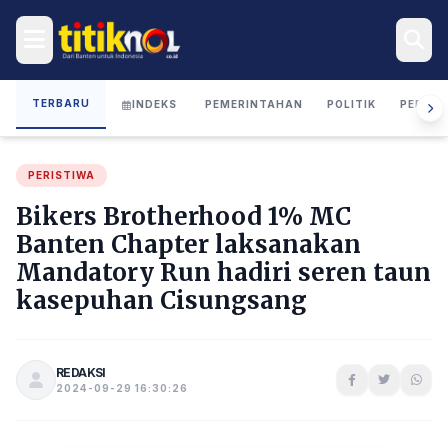
TERBARU
INDEKS
PEMERINTAHAN
POLITIK
PERIST
PERISTIWA
Bikers Brotherhood 1% MC
Banten Chapter laksanakan
Mandatory Run hadiri seren taun
kasepuhan Cisungsang
REDAKSI
2024-09-29 16:30:26