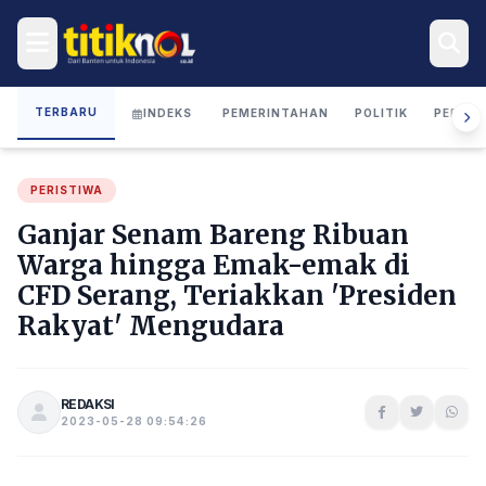
TERBARU
INDEKS
PEMERINTAHAN
POLITIK
PERIST
PERISTIWA
Ganjar Senam Bareng Ribuan
Warga hingga Emak-emak di
CFD Serang, Teriakkan 'Presiden
Rakyat' Mengudara
REDAKSI
2023-05-28 09:54:26