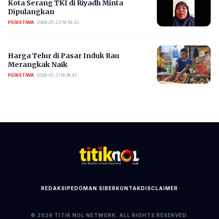
Kota Serang TKI di Riyadh Minta
Dipulangkan
PERISTIWA
•
2026-07-22 19:54:42
Harga Telur di Pasar Induk Rau
Merangkak Naik
PERISTIWA
•
2026-07-21 18:18:47
REDAKSI
PEDOMAN SIBER
KONTAK
DISCLAIMER
© 2026 TITIK NOL NETWORK. ALL RIGHTS RESERVED.