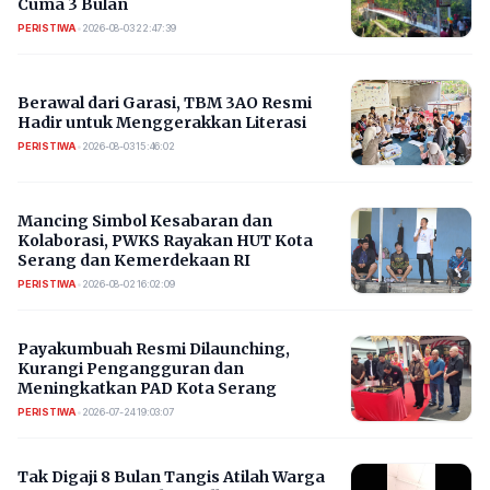
Cuma 3 Bulan
PERISTIWA
•
2026-08-03 22:47:39
Berawal dari Garasi, TBM 3AO Resmi
Hadir untuk Menggerakkan Literasi
PERISTIWA
•
2026-08-03 15:46:02
Mancing Simbol Kesabaran dan
Kolaborasi, PWKS Rayakan HUT Kota
Serang dan Kemerdekaan RI
PERISTIWA
•
2026-08-02 16:02:09
Payakumbuah Resmi Dilaunching,
Kurangi Pengangguran dan
Meningkatkan PAD Kota Serang
PERISTIWA
•
2026-07-24 19:03:07
​Tak Digaji 8 Bulan Tangis Atilah Warga