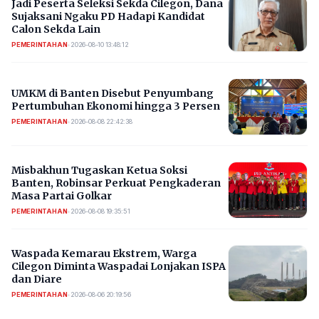
Jadi Peserta Seleksi Sekda Cilegon, Dana
Sujaksani Ngaku PD Hadapi Kandidat
Calon Sekda Lain
PEMERINTAHAN
•
2026-08-10 13:48:12
UMKM di Banten Disebut Penyumbang
Pertumbuhan Ekonomi hingga 3 Persen
PEMERINTAHAN
•
2026-08-08 22:42:38
Misbakhun Tugaskan Ketua Soksi
Banten, Robinsar Perkuat Pengkaderan
Masa Partai Golkar
PEMERINTAHAN
•
2026-08-08 19:35:51
Waspada Kemarau Ekstrem, Warga
Cilegon Diminta Waspadai Lonjakan ISPA
dan Diare
PEMERINTAHAN
•
2026-08-06 20:19:56