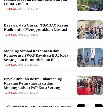
Cuma 3 Bulan
PERISTIWA
•
2026-08-03 22:47:39
Berawal dari Garasi, TBM 3AO Resmi
Hadir untuk Menggerakkan Literasi
PERISTIWA
•
2026-08-03 15:46:02
Mancing Simbol Kesabaran dan
Kolaborasi, PWKS Rayakan HUT Kota
Serang dan Kemerdekaan RI
PERISTIWA
•
2026-08-02 16:02:09
Payakumbuah Resmi Dilaunching,
Kurangi Pengangguran dan
Meningkatkan PAD Kota Serang
PERISTIWA
•
2026-07-24 19:03:07
​Tak Digaji 8 Bulan Tangis Atilah Warga