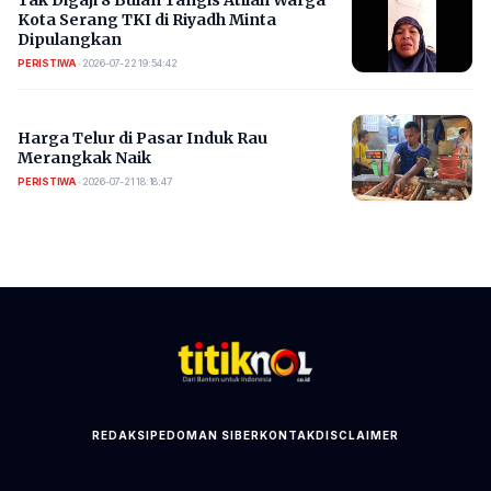
Kota Serang TKI di Riyadh Minta
Dipulangkan
PERISTIWA
•
2026-07-22 19:54:42
Harga Telur di Pasar Induk Rau
Merangkak Naik
PERISTIWA
•
2026-07-21 18:18:47
REDAKSI
PEDOMAN SIBER
KONTAK
DISCLAIMER