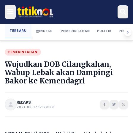
TERBARU
INDEKS
PEMERINTAHAN
POLITIK
PERIST
PEMERINTAHAN
Wujudkan DOB Cilangkahan,
Wabup Lebak akan Dampingi
Bakor ke Kemendagri
REDAKSI
2021-06-17 17:20:29