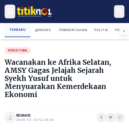
TERBARU
INDEKS
PEMERINTAHAN
POLITIK
PERIST
PERISTIWA
Wacanakan ke Afrika Selatan,
AMSY Gagas Jelajah Sejarah
Syekh Yusuf untuk
Menyuarakan Kemerdekaan
Ekonomi
REDAKSI
2025-07-22 12:26:53