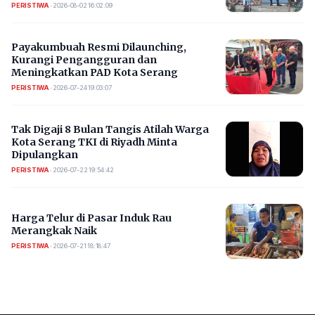
PERISTIWA
•
2026-08-02 16:02:09
Payakumbuah Resmi Dilaunching,
Kurangi Pengangguran dan
Meningkatkan PAD Kota Serang
PERISTIWA
•
2026-07-24 19:03:07
​Tak Digaji 8 Bulan Tangis Atilah Warga
Kota Serang TKI di Riyadh Minta
Dipulangkan
PERISTIWA
•
2026-07-22 19:54:42
Harga Telur di Pasar Induk Rau
Merangkak Naik
PERISTIWA
•
2026-07-21 18:18:47