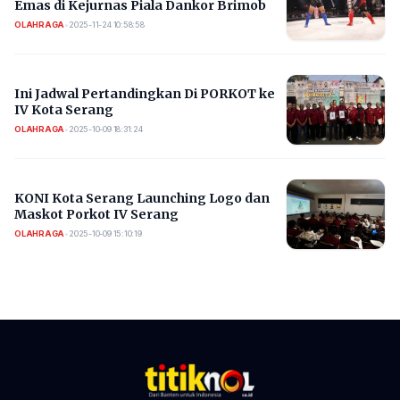
Emas di Kejurnas Piala Dankor Brimob
OLAHRAGA
•
2025-11-24 10:58:58
Ini Jadwal Pertandingkan Di PORKOT ke
IV Kota Serang
OLAHRAGA
•
2025-10-09 18:31:24
KONI Kota Serang Launching Logo dan
Maskot Porkot IV Serang
OLAHRAGA
•
2025-10-09 15:10:19