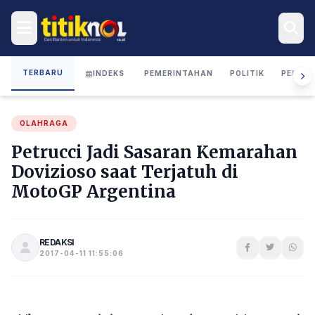
TERBARU
INDEKS
PEMERINTAHAN
POLITIK
PERIST
OLAHRAGA
Petrucci Jadi Sasaran Kemarahan
Dovizioso saat Terjatuh di
MotoGP Argentina
REDAKSI
2017-04-11 11:55:06