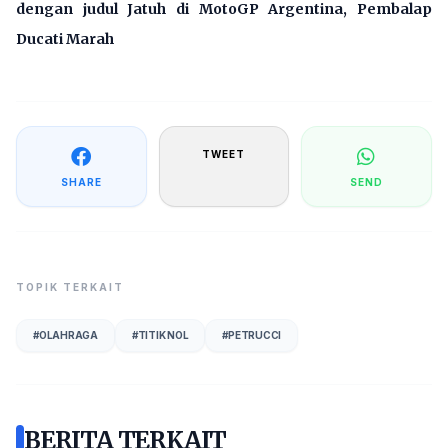
dengan judul
Jatuh di MotoGP Argentina, Pembalap
Ducati Marah
TWEET
SHARE
SEND
TOPIK TERKAIT
#
OLAHRAGA
#
TITIK NOL
#
PETRUCCI
BERITA TERKAIT