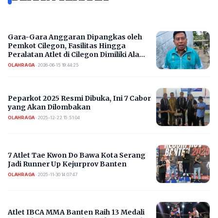
Gara-Gara Anggaran Dipangkas oleh
Pemkot Cilegon, Fasilitas Hingga
Peralatan Atlet di Cilegon Dimiliki Ala
Kadarnya
OLAHRAGA
•
2026-06-15 19:44:25
Peparkot 2025 Resmi Dibuka, Ini 7 Cabor
yang Akan Dilombakan
OLAHRAGA
•
2025-12-22 15:51:04
7 Atlet Tae Kwon Do Bawa Kota Serang
Jadi Runner Up Kejurprov Banten
OLAHRAGA
•
2025-11-30 14:07:47
Atlet IBCA MMA Banten Raih 13 Medali