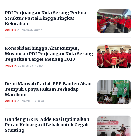
PDI Perjuangan Kota Serang Perkuat
Struktur Partai Hingga Tingkat
Kelurahan
POLITIK
•
2026-06-28 20:04:20
Konsolidasi hingga Akar Rumput,
Musancab PDI Perjuangan Kota Serang
Tegaskan Target Menang 2029
POLITIK
•
2026-05-03 14:02:04
Demi Marwah Partai, PPP Banten Akan
Tempuh Upaya Hukum Terhadap
Mardiono
POLITIK
•
2026-03-16 02:00:29
Gandeng BRIN, Adde Rosi Optimalkan
Peran Keluarga di Lebak untuk Cegah
Stunting