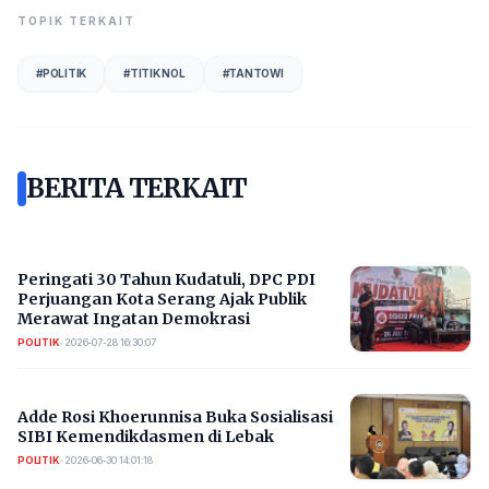
TOPIK TERKAIT
#
POLITIK
#
TITIK NOL
#
TANTOWI
BERITA TERKAIT
Peringati 30 Tahun Kudatuli, DPC PDI
Perjuangan Kota Serang Ajak Publik
Merawat Ingatan Demokrasi
POLITIK
•
2026-07-28 16:30:07
Adde Rosi Khoerunnisa Buka Sosialisasi
SIBI Kemendikdasmen di Lebak
POLITIK
•
2026-06-30 14:01:18