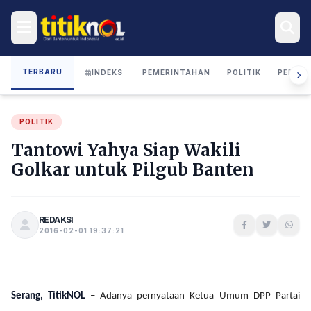
TERBARU
INDEKS
PEMERINTAHAN
POLITIK
PERIST
POLITIK
Tantowi Yahya Siap Wakili
Golkar untuk Pilgub Banten
REDAKSI
2016-02-01 19:37:21
Serang, TitikNOL
– Adanya pernyataan Ketua Umum DPP Partai