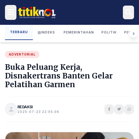
TERBARU
INDEKS
PEMERINTAHAN
POLITIK
PERIST
ADVERTORIAL
Buka Peluang Kerja,
Disnakertrans Banten Gelar
Pelatihan Garmen
REDAKSI
2025-07-23 22:05:06