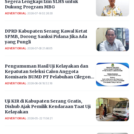
Segera Lengkapi Izin SLHS untuk
Dukung Program MBG
ADVERTORIAL
•
2026-07-14 02:26:30
DPRD Kabupaten Serang Kawal Ketat
SPMB, Dorong Sanksi Pidana Jika Ada
yang Pungli
ADVERTORIAL
•
2026-07-06 21:46:05
Pengumuman Hasil Uji Kelayakan dan
Kepatutan Seleksi Calon Anggota
Komisaris BUMD PT Pelabuhan Cilegon
Mandiri
ADVERTORIAL
•
2026-06-04 18:52:16
Uji KIR di Kabupaten Serang Gratis,
Dishub Ajak Pemilik Kendaraan Taat Uji
Kelayakan
ADVERTORIAL
•
2026-05-22 11:04:21