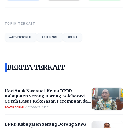
TOPIK TERKAIT
#
ADVERTORIAL
#
TITIK NOL
#
BUKA
BERITA TERKAIT
Hari Anak Nasional, Ketua DPRD
Kabupaten Serang Dorong Kolaborasi
Cegah Kasus Kekerasan Perempuan dan
Anak Berulang
ADVERTORIAL
•
2026-07-23 14:13:01
DPRD Kabupaten Serang Dorong SPPG