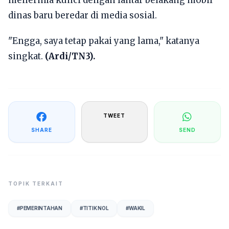
menerima kunci dengan lantar belakang mobil
dinas baru beredar di media sosial.
"Engga, saya tetap pakai yang lama," katanya
singkat.
(Ardi/TN3).
TWEET
SHARE
SEND
TOPIK TERKAIT
#
PEMERINTAHAN
#
TITIK NOL
#
WAKIL