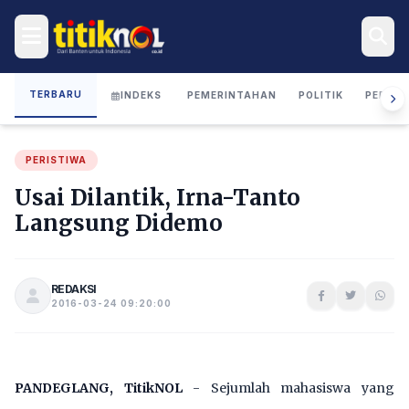
TERBARU
INDEKS
PEMERINTAHAN
POLITIK
PERIST
PERISTIWA
Usai Dilantik, Irna-Tanto
Langsung Didemo
REDAKSI
2016-03-24 09:20:00
PANDEGLANG, TitikNOL
- Sejumlah mahasiswa yang