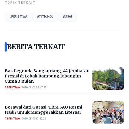
TOPIK TERKAIT
#
PERISTIWA
#
TITIK NOL
#
USAI
BERITA TERKAIT
Bak Legenda Sangkuriang, 42 Jembatan
Presisi di Lebak Rampung Dibangun
Cuma 3 Bulan
PERISTIWA
•
2026-08-03 22:47:39
Berawal dari Garasi, TBM 3AO Resmi
Hadir untuk Menggerakkan Literasi
PERISTIWA
•
2026-08-03 15:46:02