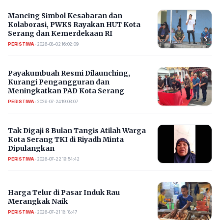
Mancing Simbol Kesabaran dan
Kolaborasi, PWKS Rayakan HUT Kota
Serang dan Kemerdekaan RI
PERISTIWA
•
2026-08-02 16:02:09
Payakumbuah Resmi Dilaunching,
Kurangi Pengangguran dan
Meningkatkan PAD Kota Serang
PERISTIWA
•
2026-07-24 19:03:07
​Tak Digaji 8 Bulan Tangis Atilah Warga
Kota Serang TKI di Riyadh Minta
Dipulangkan
PERISTIWA
•
2026-07-22 19:54:42
Harga Telur di Pasar Induk Rau
Merangkak Naik
PERISTIWA
•
2026-07-21 18:18:47