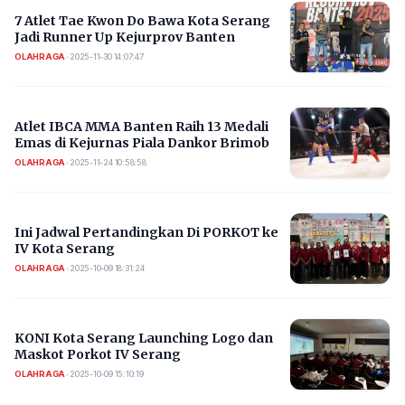
7 Atlet Tae Kwon Do Bawa Kota Serang
Jadi Runner Up Kejurprov Banten
OLAHRAGA
•
2025-11-30 14:07:47
Atlet IBCA MMA Banten Raih 13 Medali
Emas di Kejurnas Piala Dankor Brimob
OLAHRAGA
•
2025-11-24 10:58:58
Ini Jadwal Pertandingkan Di PORKOT ke
IV Kota Serang
OLAHRAGA
•
2025-10-09 18:31:24
KONI Kota Serang Launching Logo dan
Maskot Porkot IV Serang
OLAHRAGA
•
2025-10-09 15:10:19