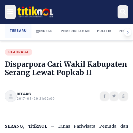
TERBARU
INDEKS
PEMERINTAHAN
POLITIK
PERIST
OLAHRAGA
Disparpora Cari Wakil Kabupaten
Serang Lewat Popkab II
REDAKSI
2017-03-29 21:02:00
SERANG, TitikNOL
– Dinas Pariwisata Pemuda dan