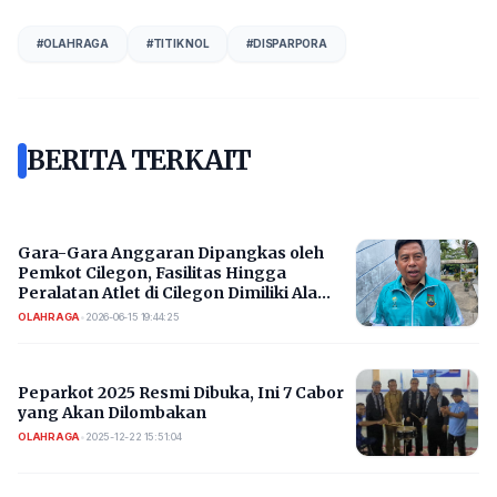
#
OLAHRAGA
#
TITIK NOL
#
DISPARPORA
BERITA TERKAIT
Gara-Gara Anggaran Dipangkas oleh
Pemkot Cilegon, Fasilitas Hingga
Peralatan Atlet di Cilegon Dimiliki Ala
Kadarnya
OLAHRAGA
•
2026-06-15 19:44:25
Peparkot 2025 Resmi Dibuka, Ini 7 Cabor
yang Akan Dilombakan
OLAHRAGA
•
2025-12-22 15:51:04