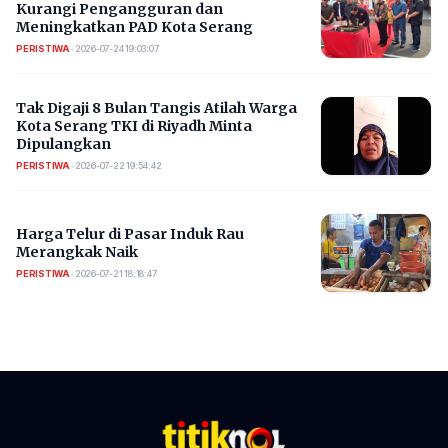
Kurangi Pengangguran dan
Meningkatkan PAD Kota Serang
PERISTIWA
•
2026-07-24 19:03:07
​Tak Digaji 8 Bulan Tangis Atilah Warga
Kota Serang TKI di Riyadh Minta
Dipulangkan
PERISTIWA
•
2026-07-22 19:54:42
Harga Telur di Pasar Induk Rau
Merangkak Naik
PERISTIWA
•
2026-07-21 18:18:47