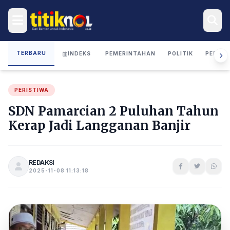
TERBARU
INDEKS
PEMERINTAHAN
POLITIK
PERIST
PERISTIWA
SDN Pamarcian 2 Puluhan Tahun
Kerap Jadi Langganan Banjir
REDAKSI
2025-11-08 11:13:18