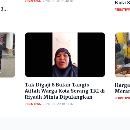
PERISTIWA
•
2026-08-03 15:46:02
Kota 
RI
 3
PERISTIW
​Tak Digaji 8 Bulan Tangis
Harga 
Atilah Warga Kota Serang TKI di
Meran
Riyadh Minta Dipulangkan
PERISTIW
PERISTIWA
•
2026-07-22 19:54:42