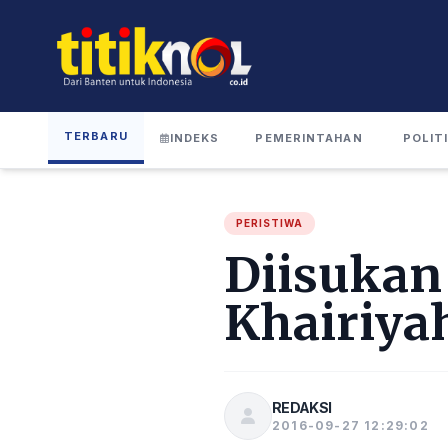
TERBARU
INDEKS
PEMERINTAHAN
POLIT
PERISTIWA
Diisukan
Khairiya
REDAKSI
2016-09-27 12:29:02