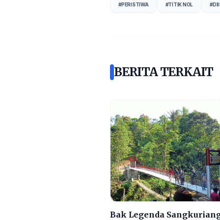
#
PERISTIWA
#
TITIK NOL
#
DI
BERITA TERKAIT
Bak Legenda Sangkuriang