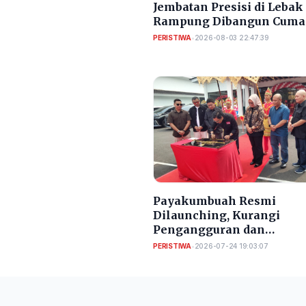
Jembatan Presisi di Lebak
Rampung Dibangun Cuma
Bulan
PERISTIWA
•
2026-08-03 22:47:39
Payakumbuah Resmi
Dilaunching, Kurangi
Pengangguran dan
Meningkatkan PAD Kota
PERISTIWA
•
2026-07-24 19:03:07
Serang