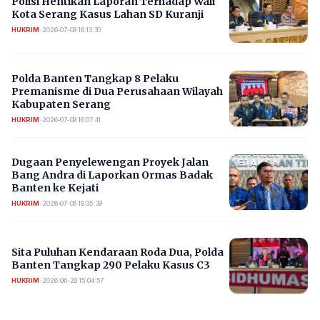
Polisi Hentikan Laporan Terhadap Wali
Kota Serang Kasus Lahan SD Kuranji
HUKRIM
•
2026-07-09 16:13:30
Polda Banten Tangkap 8 Pelaku
Premanisme di Dua Perusahaan Wilayah
Kabupaten Serang
HUKRIM
•
2026-07-09 16:07:41
Dugaan Penyelewengan Proyek Jalan
Bang Andra di Laporkan Ormas Badak
Banten ke Kejati
HUKRIM
•
2026-07-06 18:35:39
Sita Puluhan Kendaraan Roda Dua, Polda
Banten Tangkap 290 Pelaku Kasus C3
HUKRIM
•
2026-06-29 15:04:57