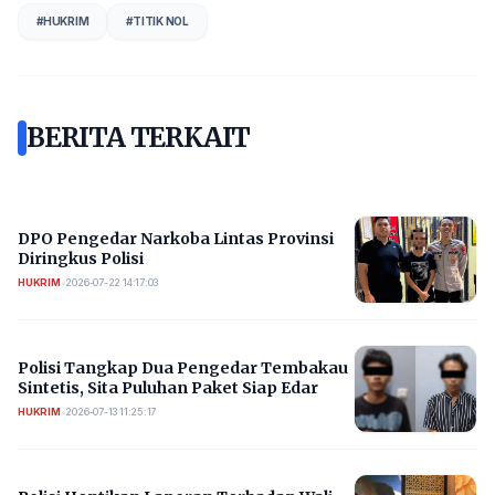
#
HUKRIM
#
TITIK NOL
BERITA TERKAIT
DPO Pengedar Narkoba Lintas Provinsi
Diringkus Polisi
HUKRIM
•
2026-07-22 14:17:03
Polisi Tangkap Dua Pengedar Tembakau
Sintetis, Sita Puluhan Paket Siap Edar
HUKRIM
•
2026-07-13 11:25:17