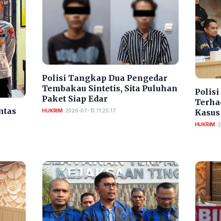
Polisi Tangkap Dua Pengedar
Tembakau Sintetis, Sita Puluhan
Polis
Paket Siap Edar
Terha
ntas
HUKRIM
•
2026-07-13 11:25:17
Kasus
HUKRIM
•
2