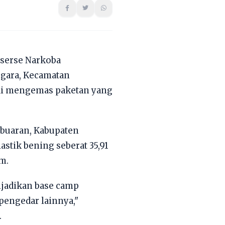
eserse Narkoba
egara, Kecamatan
usai mengemas paketan yang
abuaran, Kabupaten
stik bening seberat 35,91
m.
ijadikan base camp
pengedar lainnya,"
.