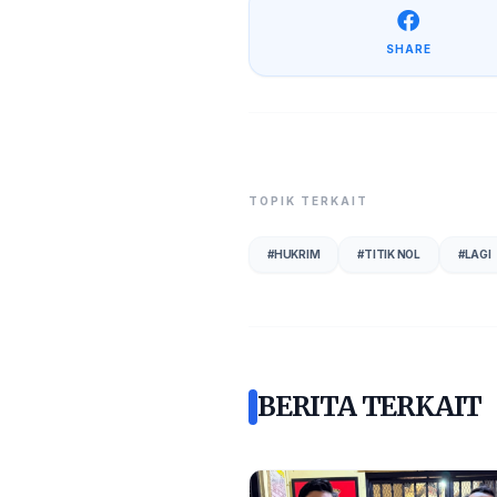
SHARE
TOPIK TERKAIT
#
HUKRIM
#
TITIK NOL
#
LAGI
BERITA TERKAIT