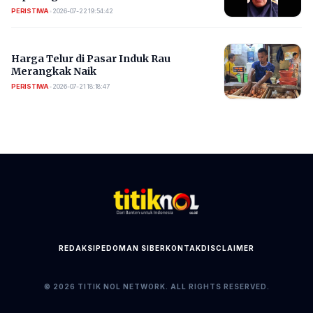
PERISTIWA
•
2026-07-22 19:54:42
Harga Telur di Pasar Induk Rau
Merangkak Naik
PERISTIWA
•
2026-07-21 18:18:47
REDAKSI
PEDOMAN SIBER
KONTAK
DISCLAIMER
© 2026 TITIK NOL NETWORK. ALL RIGHTS RESERVED.