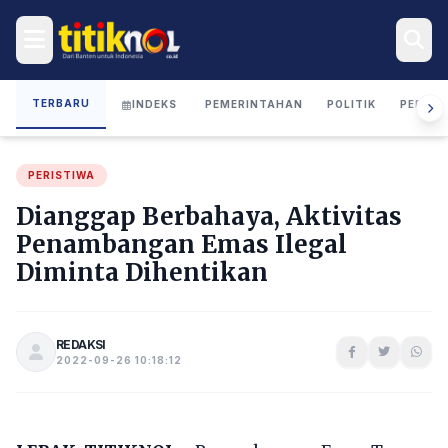
TERBARU
INDEKS
PEMERINTAHAN
POLITIK
PERIST
PERISTIWA
Dianggap Berbahaya, Aktivitas
Penambangan Emas Ilegal
Diminta Dihentikan
REDAKSI
2022-09-26 10:18:12